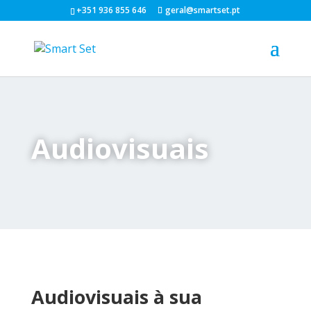
+351 936 855 646
geral@smartset.pt
Audiovisuais
Audiovisuais à sua