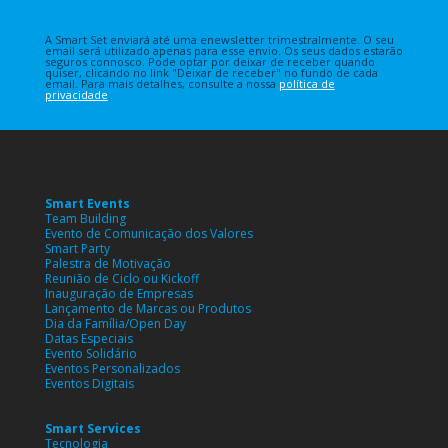
A Smart Set enviará até uma enewsletter trimestralmente. O seu
email será utilizado apenas para esse envio. Os seus dados estarão
seguros connosco. Pode optar por deixar de receber quando
quiser, clicando no link "Deixar de receber" no fundo de cada
email. Para mais detalhes, consulte a nossa
política de
privacidade
.
Smart Events
Team Building
Evento de Comunicação dos Valores
Smart Party
Palestra de Motivação
Reunião de Ciclo ou Kickoff
Inauguração de Empresas
Lançamento de Marcas ou Produtos
Dia da Família/Open Day
Datas Especiais
Evento Solidário
Eventos Personalizados
Eventos Digitais
Smart Services
Tecnologia